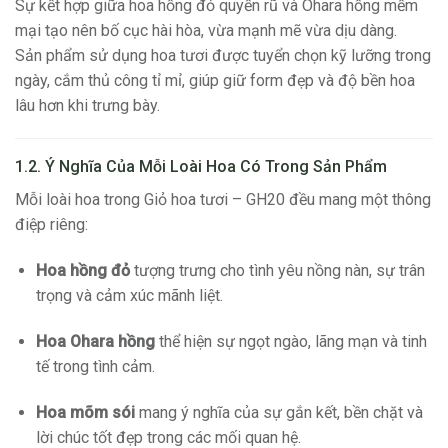
Sự kết hợp giữa hoa hồng đỏ quyến rũ và Ohara hồng mềm
mại tạo nên bố cục hài hòa, vừa mạnh mẽ vừa dịu dàng.
Sản phẩm sử dụng hoa tươi được tuyển chọn kỹ lưỡng trong
ngày, cắm thủ công tỉ mỉ, giúp giữ form đẹp và độ bền hoa
lâu hơn khi trưng bày.
1.2. Ý Nghĩa Của Mỗi Loài Hoa Có Trong Sản Phẩm
Mỗi loài hoa trong Giỏ hoa tươi – GH20 đều mang một thông
điệp riêng:
Hoa hồng đỏ
tượng trưng cho tình yêu nồng nàn, sự trân
trọng và cảm xúc mãnh liệt.
Hoa Ohara hồng
thể hiện sự ngọt ngào, lãng mạn và tinh
tế trong tình cảm.
Hoa mõm sói
mang ý nghĩa của sự gắn kết, bền chặt và
lời chúc tốt đẹp trong các mối quan hệ.