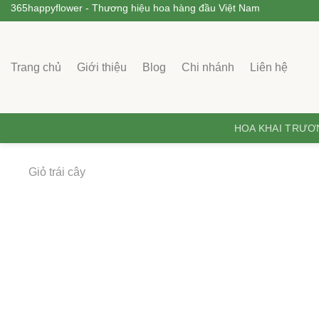
365happyflower - Thương hiệu hoa hàng đầu Việt Nam
Trang chủ
Giới thiệu
Blog
Chi nhánh
Liên hệ
HOA KHAI TRƯ
Giỏ trái cây