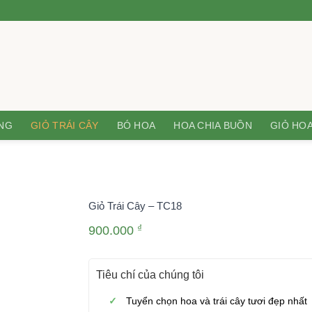
ƠNG
GIỎ TRÁI CÂY
BÓ HOA
HOA CHIA BUỒN
GIỎ HOA
Giỏ Trái Cây – TC18
₫
900.000
Tiêu chí của chúng tôi
Tuyển chọn hoa và trái cây tươi đẹp nhất