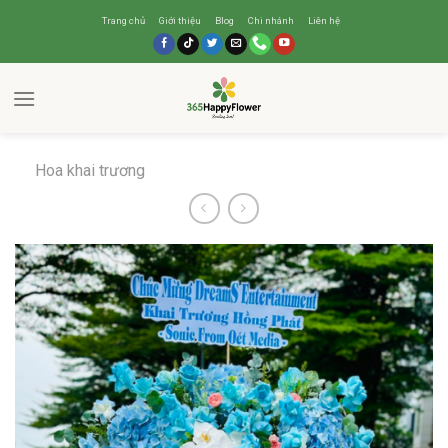
Trang chủ
Giới thiệu
Blog
Chi nhánh
Liên hệ
Hoa khai trương