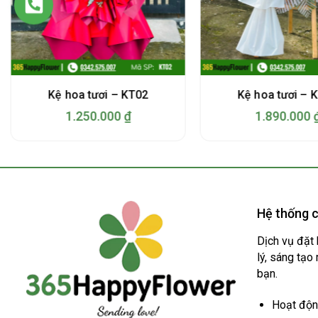
Kệ hoa tươi – KT02
Kệ hoa tươi – 
1.250.000
₫
1.890.000
Hệ thống c
Dịch vụ đặt 
lý, sáng tạo
bạn.
Hoạt động