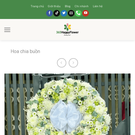
Trang chủ
Giới thiệu
Blog
Chi nhánh
Liên hệ
Hoa chia buồn