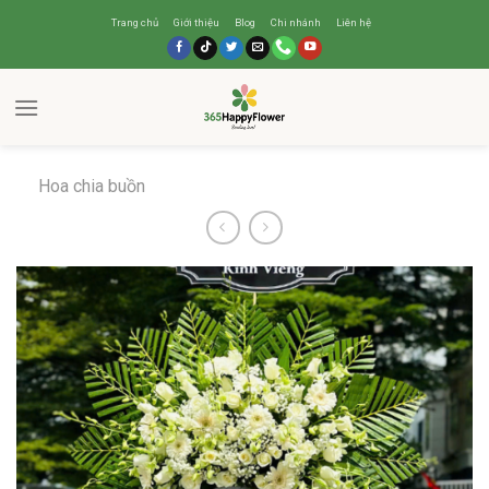
Trang chủ
Giới thiệu
Blog
Chi nhánh
Liên hệ
Hoa chia buồn