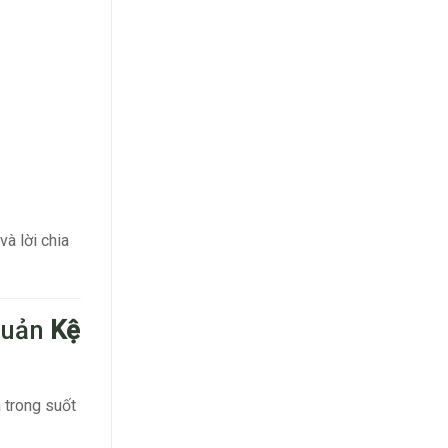
à lời chia
Quản
Kệ
 trong suốt