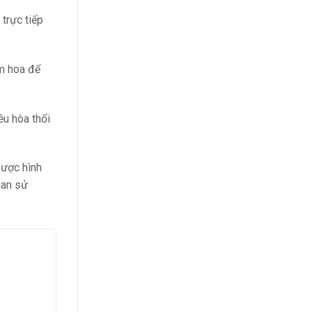
 trực tiếp
m hoa để
ều hòa thổi
được hình
ian sử