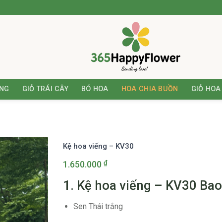
ƠNG
GIỎ TRÁI CÂY
BÓ HOA
HOA CHIA BUỒN
GIỎ HOA
Kệ hoa viếng – KV30
₫
1.650.000
1. Kệ hoa viếng – KV30 Ba
Sen Thái trắng