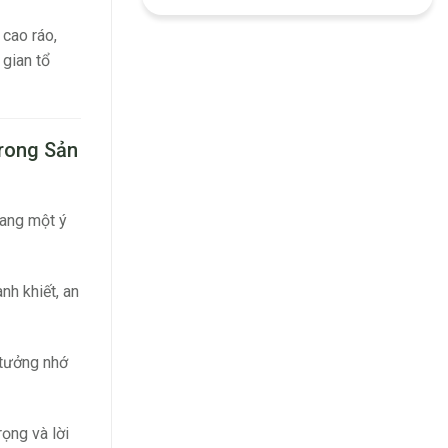
 cao ráo,
 gian tổ
Trong Sản
mang một ý
nh khiết, an
 tưởng nhớ
ọng và lời