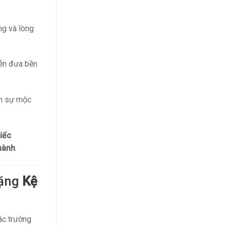
ng và lòng
iễn đưa bền
ện sự mộc
tiếc
thành
.
Tặng
Kệ
ác trường