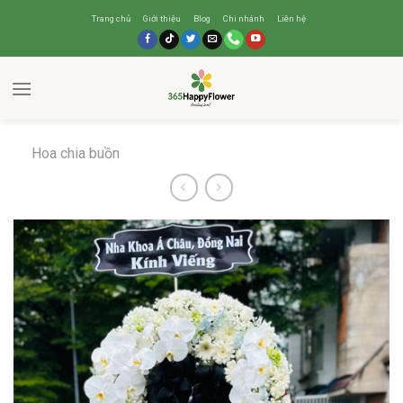
Trang chủ
Giới thiệu
Blog
Chi nhánh
Liên hệ
Hoa chia buồn